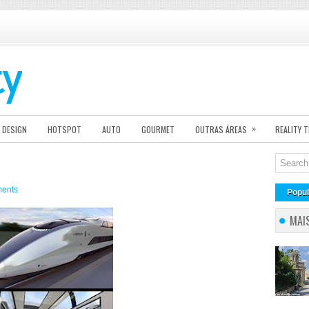
»
DESIGN
HOTSPOT
AUTO
GOURMET
OUTRAS ÁREAS
REALITY 
ents
Popul
MAI