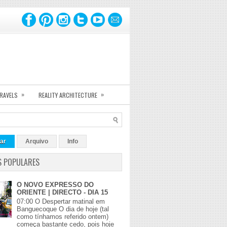
»
»
TRAVELS
REALITY ARCHITECTURE
ar
Arquivo
Info
S POPULARES
O NOVO EXPRESSO DO
ORIENTE | DIRECTO - DIA 15
07:00 O Despertar matinal em
Banguecoque O dia de hoje (tal
como tínhamos referido ontem)
começa bastante cedo, pois hoje