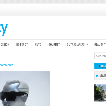
»
DESIGN
HOTSPOT
AUTO
GOURMET
OUTRAS ÁREAS
REALITY 
 comments
Popul
MAI