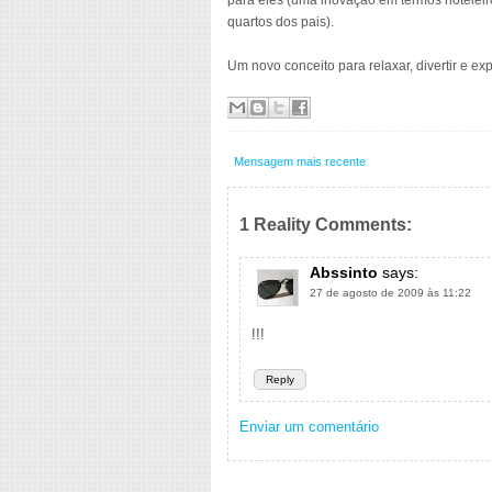
para eles (uma inovação em termos hoteleir
quartos dos pais).
Um novo conceito para relaxar, divertir e e
Mensagem mais recente
1 Reality Comments:
Abssinto
says:
27 de agosto de 2009 às 11:22
!!!
Reply
Enviar um comentário