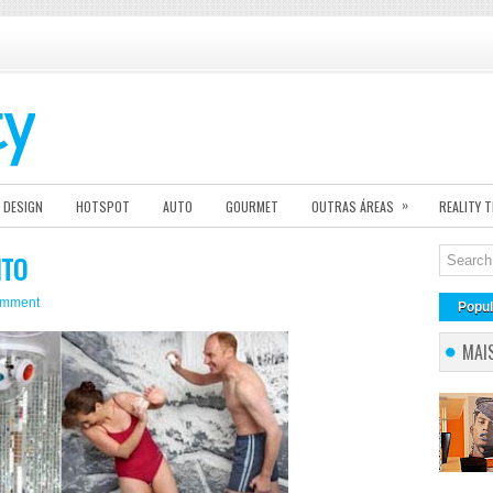
»
DESIGN
HOTSPOT
AUTO
GOURMET
OUTRAS ÁREAS
REALITY 
ITO
omment
Popul
MAI