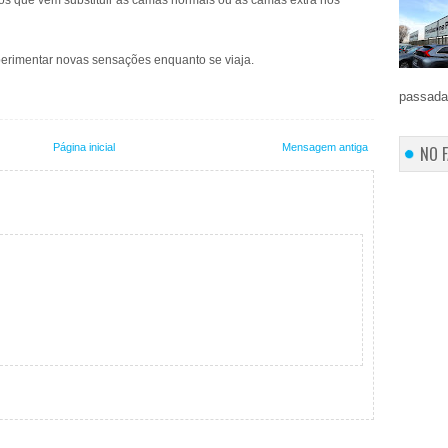
os que vem substituir as camas normais ou as camas extra nos
xperimentar novas sensações enquanto se viaja.
passada 
Página inicial
Mensagem antiga
NO 