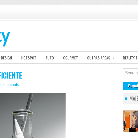
»
DESIGN
HOTSPOT
AUTO
GOURMET
OUTRAS ÁREAS
REALITY 
ICIENTE
0 comments
Popul
MAI