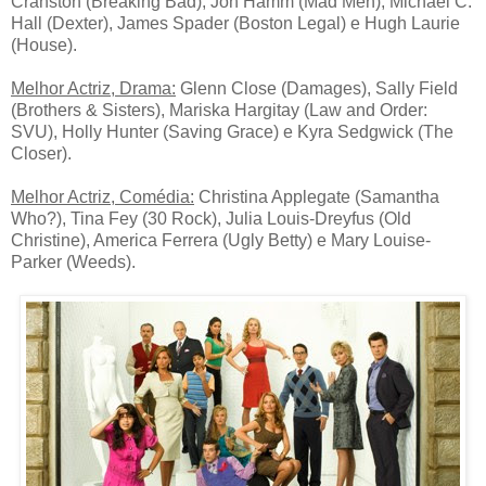
Cranston (Breaking Bad), Jon Hamm (Mad Men), Michael C.
Hall (Dexter), James Spader (Boston Legal) e Hugh Laurie
(House).
Melhor Actriz, Drama:
Glenn Close (Damages), Sally Field
(Brothers & Sisters), Mariska Hargitay (Law and Order:
SVU), Holly Hunter (Saving Grace) e Kyra Sedgwick (The
Closer).
Melhor Actriz, Comédia:
Christina Applegate (Samantha
Who?), Tina Fey (30 Rock), Julia Louis-Dreyfus (Old
Christine), America Ferrera (Ugly Betty) e Mary Louise-
Parker (Weeds).