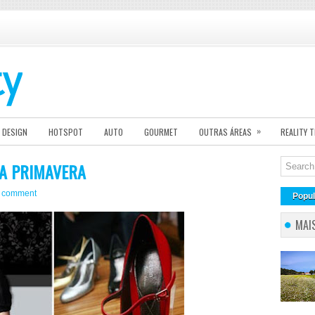
»
DESIGN
HOTSPOT
AUTO
GOURMET
OUTRAS ÁREAS
REALITY 
TA PRIMAVERA
 comment
Popul
MAI