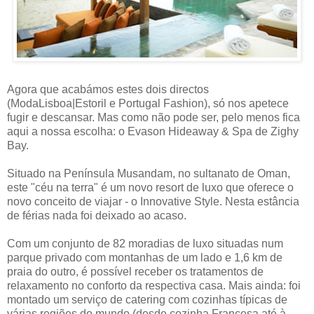
Agora que acabámos estes dois directos
(ModaLisboa|Estoril e Portugal Fashion), só nos apetece
fugir e descansar. Mas como não pode ser, pelo menos fica
aqui a nossa escolha: o Evason Hideaway & Spa de Zighy
Bay.
Situado na Península Musandam, no sultanato de Oman,
este "céu na terra" é um novo resort de luxo que oferece o
novo conceito de viajar - o Innovative Style. Nesta estância
de férias nada foi deixado ao acaso.
Com um conjunto de 82 moradias de luxo situadas num
parque privado com montanhas de um lado e 1,6 km de
praia do outro, é possível receber os tratamentos de
relaxamento no conforto da respectiva casa. Mais ainda: foi
montado um serviço de catering com cozinhas típicas de
várias regiões do mundo (desde cozinha Francesa até à