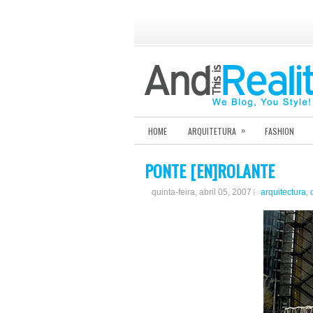
»
HOME
ARQUITETURA
FASHION
PONTE [EN]ROLANTE
quinta-feira, abril 05, 2007
arquitectura
,