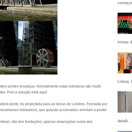
começou
ironias 
Lisboa. 
istem pontes levadiças. Normalmente estas estruturas são muito
tes. Pois a solução está aqui!
adora ponte, foi projectada para as docas de Londres. Formada por
 mecanismos hidráulicos, que quando accionados, enrolam a ponte!
detalh...
ortável, não tem fundações, apenas amarrações numa das